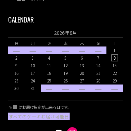
CALENDAR
2026年8月
日
月
火
水
木
金
土
1
2
3
4
5
6
7
8
9
10
11
12
13
14
15
16
17
18
19
20
21
22
1
23
24
25
26
27
28
29
2
30
31
2
※
はお届け指定が出来る日です。
すべてのケーキお届け可能日