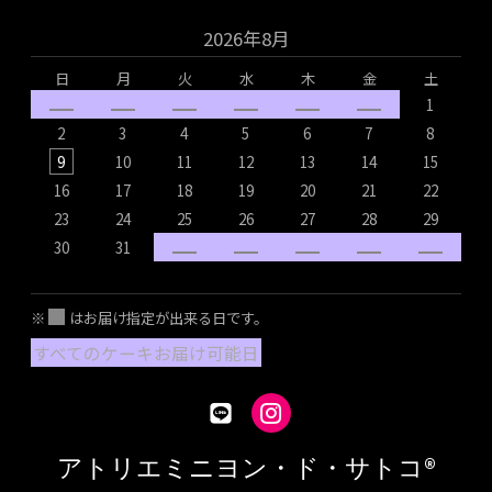
2026年8月
日
月
火
水
木
金
土
1
2
3
4
5
6
7
8
9
10
11
12
13
14
15
16
17
18
19
20
21
22
1
23
24
25
26
27
28
29
2
30
31
2
※
はお届け指定が出来る日です。
すべてのケーキお届け可能日
アトリエミニヨン・ド・サトコ®