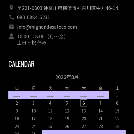
〒221-0803 神奈川県横浜市神奈川区中丸46-14
080-6884-6231
info@mignondesatoco.com
10:00 - 18:00（月～金）
土日・祝 休み
CALENDAR
2026年8月
日
月
火
水
木
金
土
1
2
3
4
5
6
7
8
9
10
11
12
13
14
15
16
17
18
19
20
21
22
1
23
24
25
26
27
28
29
2
30
31