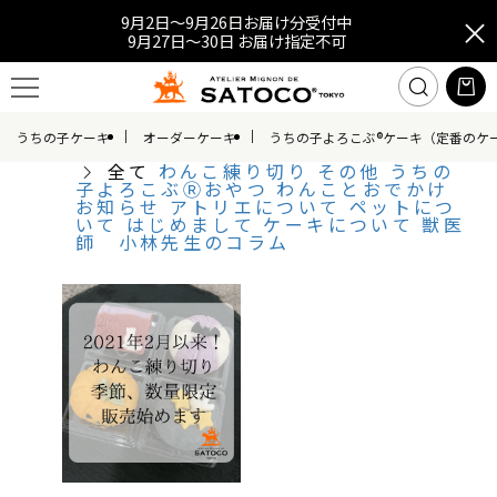
9月2日～9月26日お届け分受付中
9月27日～30日 お届け指定不可
うちの子ケーキ
オーダーケーキ
うちの子よろこぶ®ケーキ（定番のケ
全て
わんこ練り切り
その他
うちの
子よろこぶⓇおやつ
わんことおでかけ
お知らせ
アトリエについて
ペットにつ
いて
はじめまして
ケーキについて
獣医
師 小林先生のコラム