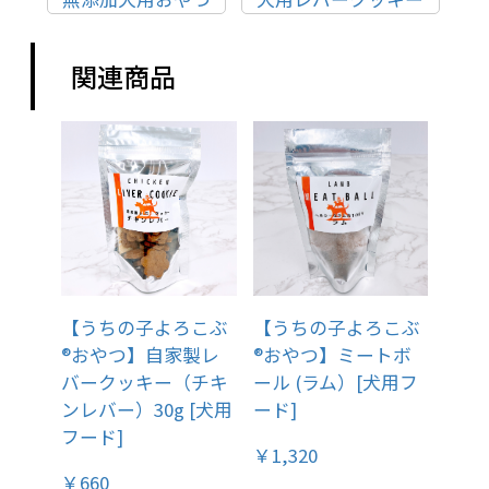
関連商品
【うちの子よろこぶ
【うちの子よろこぶ
®おやつ】自家製レ
®おやつ】ミートボ
バークッキー（チキ
ール (ラム）[犬用フ
ンレバー）30g [犬用
ード]
フード]
￥1,320
￥660