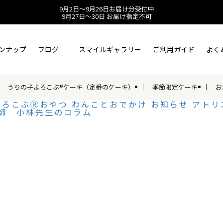
9月2日～9月26日お届け分受付中
9月27日～30日 お届け指定不可
ンナップ
ブログ
スマイルギャラリー
ご利用ガイド
よく
うちの子よろこぶ®ケーキ（定番のケーキ）
季節限定ケーキ
お
よろこぶⓇおやつ
わんことおでかけ
お知らせ
アトリ
師 小林先生のコラム