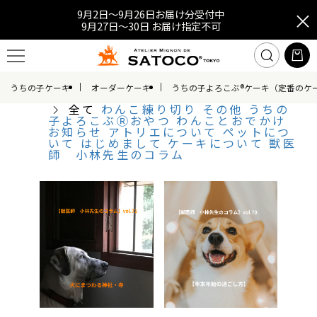
9月2日～9月26日お届け分受付中
9月27日～30日 お届け指定不可
うちの子ケーキ
オーダーケーキ
うちの子よろこぶ®ケーキ（定番のケ
全て
わんこ練り切り
その他
うちの
子よろこぶⓇおやつ
わんことおでかけ
お知らせ
アトリエについて
ペットにつ
いて
はじめまして
ケーキについて
獣医
師 小林先生のコラム