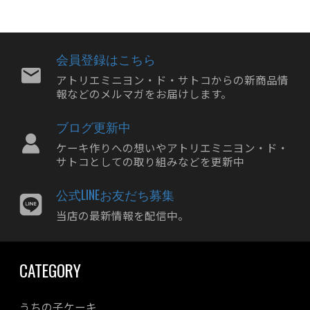
2024年08月
2024年07月
2024年06月
会員登録はこちら
2024年05月
アトリエミニヨン・ド・サトコからの新商品情
報などのメルマガをお届けします。
2024年04月
2024年03月
ブログ更新中
2024年02月
ケーキ作りへの想いやアトリエミニヨン・ド・
2024年01月
サトコとしての取り組みなどを更新中
2023年12月
公式LINEお友だち募集
2023年11月
当店の最新情報を配信中。
2023年10月
2023年09月
CATEGORY
2023年08月
2023年07月
うちの子ケーキ
2023年06月