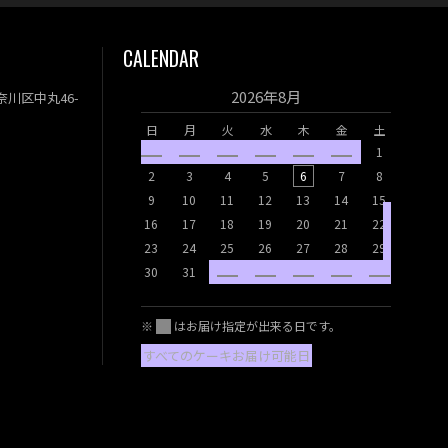
2023年03月
CALENDAR
2023年02月
2023年01月
2026年8月
神奈川区中丸46-
2022年12月
日
月
火
水
木
金
土
2022年11月
1
2022年10月
日
月
2
3
4
5
6
7
8
2022年08月
9
10
11
12
13
14
15
6
7
2022年07月
16
17
18
19
20
21
22
13
14
23
24
25
26
27
28
29
2022年06月
20
21
30
31
2022年05月
27
28
2022年04月
※
はお届け指定が出来る日です。
すべてのケーキお届け可能日