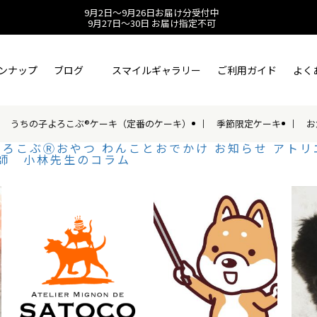
9月2日～9月26日お届け分受付中
9月27日～30日 お届け指定不可
ンナップ
ブログ
スマイルギャラリー
ご利用ガイド
よく
うちの子よろこぶ®ケーキ（定番のケーキ）
季節限定ケーキ
お
よろこぶⓇおやつ
わんことおでかけ
お知らせ
アトリ
師 小林先生のコラム