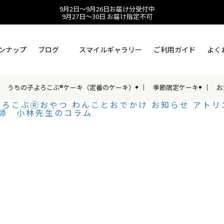
9月2日～9月26日お届け分受付中
9月27日～30日 お届け指定不可
ンナップ
ブログ
スマイルギャラリー
ご利用ガイド
よく
うちの子よろこぶ®ケーキ（定番のケーキ）
季節限定ケーキ
お
よろこぶⓇおやつ
わんことおでかけ
お知らせ
アトリ
師 小林先生のコラム