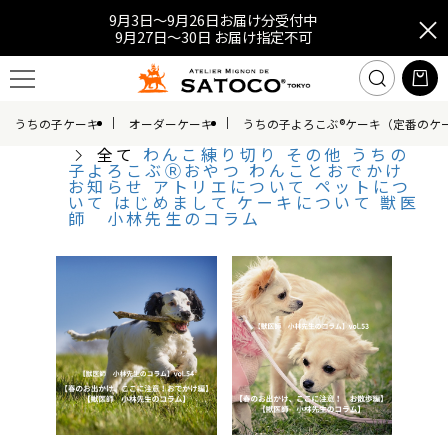
9月3日～9月26日お届け分受付中
9月27日～30日 お届け指定不可
うちの子ケーキ
オーダーケーキ
うちの子よろこぶ®ケーキ（定番のケ
全て
わんこ練り切り
その他
うちの
子よろこぶⓇおやつ
わんことおでかけ
お知らせ
アトリエについて
ペットにつ
いて
はじめまして
ケーキについて
獣医
師 小林先生のコラム