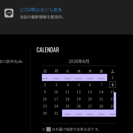
2023年03月
公式LINEお友だち募集
2023年02月
当店の最新情報を配信中。
2023年01月
2022年12月
2022年11月
CALENDAR
2022年10月
2022年08月
2026年8月
神奈川区中丸46-
2022年07月
日
月
火
水
木
金
土
2022年06月
1
日
月
2022年05月
2
3
4
5
6
7
8
2022年04月
9
10
11
12
13
14
15
6
7
16
17
18
19
20
21
22
13
14
23
24
25
26
27
28
29
20
21
30
31
27
28
※
はお届け指定が出来る日です。