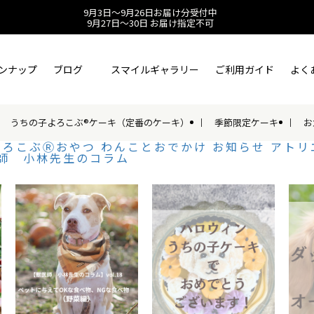
9月3日～9月26日お届け分受付中
9月27日～30日 お届け指定不可
ンナップ
ブログ
スマイルギャラリー
ご利用ガイド
よく
うちの子よろこぶ®ケーキ（定番のケーキ）
季節限定ケーキ
お
よろこぶⓇおやつ
わんことおでかけ
お知らせ
アトリ
師 小林先生のコラム