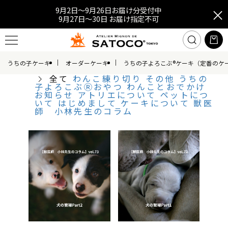
9月2日～9月26日お届け分受付中
9月27日～30日 お届け指定不可
うちの子ケーキ
オーダーケーキ
うちの子よろこぶ®ケーキ（定番のケ
全て
わんこ練り切り
その他
うちの
子よろこぶⓇおやつ
わんことおでかけ
お知らせ
アトリエについて
ペットにつ
いて
はじめまして
ケーキについて
獣医
師 小林先生のコラム