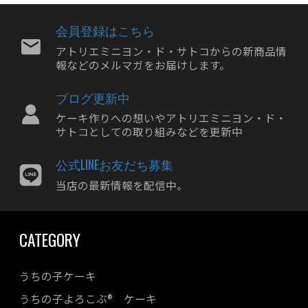
2024年07月
2024年06月
会員登録はこちら
2024年05月
アトリエミニヨン・ド・サトコからの新商品情
報などのメルマガをお届けします。
2024年04月
2024年03月
ブログ更新中
2024年02月
ケーキ作りへの想いやアトリエミニヨン・ド・
2024年01月
サトコとしての取り組みなどを更新中
2023年12月
公式LINEお友だち募集
2023年11月
当店の最新情報を配信中。
2023年10月
2023年09月
CATEGORY
2023年08月
2023年07月
うちの子ケーキ
2023年06月
うちの子よろこぶ® ケーキ
2023年05月