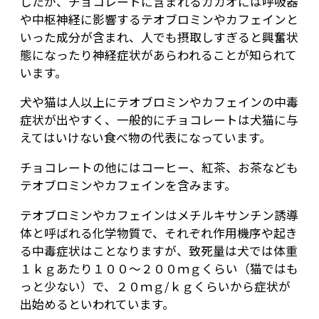
したが、チョコレートに含まれるカカオには呼吸器
や中枢神経に影響するテオブロミンやカフェインと
いった成分が含まれ、人でも摂取しすぎると興奮状
態になったり神経症状があらわれることが知られて
います。
犬や猫は人以上にテオブロミンやカフェインの中毒
症状が出やすく、一般的にチョコレートは犬猫に与
えてはいけない食べ物の代表になっています。
チョコレートの他にはコーヒー、紅茶、お茶なども
テオブロミンやカフェインを含みます。
テオブロミンやカフェインはメチルキサンチン誘導
体と呼ばれる化学物質で、それぞれ作用機序や起き
る中毒症状はことなりますが、致死量は犬では体重
１ｋｇあたり１００～２００ｍｇくらい（猫ではも
っと少ない）で、２０ｍｇ/ｋｇくらいから症状が
出始めるといわれています。