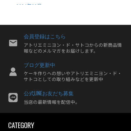
2024年09月
2024年08月
2024年07月
2024年06月
会員登録はこちら
2024年05月
アトリエミニヨン・ド・サトコからの新商品情
報などのメルマガをお届けします。
2024年04月
2024年03月
ブログ更新中
2024年02月
ケーキ作りへの想いやアトリエミニヨン・ド・
2024年01月
サトコとしての取り組みなどを更新中
2023年12月
公式LINEお友だち募集
2023年11月
当店の最新情報を配信中。
2023年10月
2023年09月
CATEGORY
2023年08月