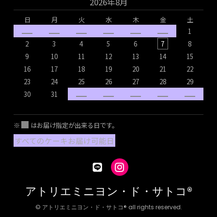
2026年8月
日
月
火
水
木
金
土
1
2
3
4
5
6
7
8
9
10
11
12
13
14
15
16
17
18
19
20
21
22
1
23
24
25
26
27
28
29
2
30
31
2
※
はお届け指定が出来る日です。
すべてのケーキお届け可能日
アトリエミニヨン・ド・サトコ®
© アトリエミニヨン・ド・サトコ® all rights reserved.