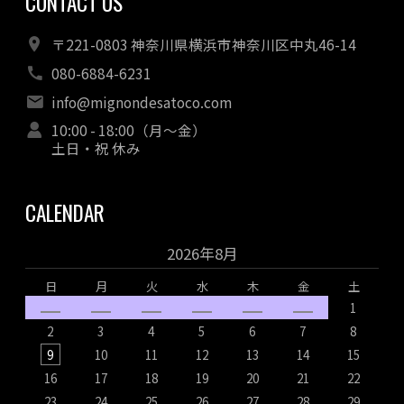
CONTACT US
〒221-0803 神奈川県横浜市神奈川区中丸46-14
080-6884-6231
info@mignondesatoco.com
10:00 - 18:00（月～金）
土日・祝 休み
CALENDAR
2026年8月
日
月
火
水
木
金
土
1
2
3
4
5
6
7
8
9
10
11
12
13
14
15
16
17
18
19
20
21
22
1
23
24
25
26
27
28
29