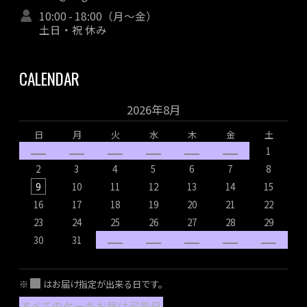
10:00 - 18:00（月～金）
土日・祝 休み
CALENDAR
2026年8月
日
月
火
水
木
金
土
1
2
3
4
5
6
7
8
9
10
11
12
13
14
15
16
17
18
19
20
21
22
1
23
24
25
26
27
28
29
2
30
31
2
※
はお届け指定が出来る日です。
すべてのケーキお届け可能日