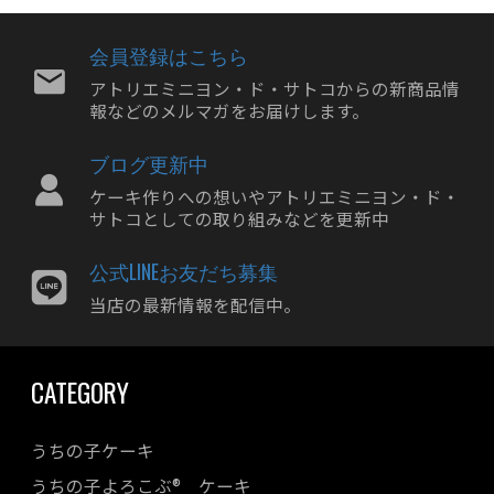
2024年07月
2024年06月
会員登録はこちら
2024年05月
アトリエミニヨン・ド・サトコからの新商品情
報などのメルマガをお届けします。
2024年04月
2024年03月
ブログ更新中
2024年02月
ケーキ作りへの想いやアトリエミニヨン・ド・
2024年01月
サトコとしての取り組みなどを更新中
2023年12月
公式LINEお友だち募集
2023年11月
当店の最新情報を配信中。
2023年10月
2023年09月
CATEGORY
2023年08月
2023年07月
うちの子ケーキ
2023年06月
うちの子よろこぶ® ケーキ
2023年05月