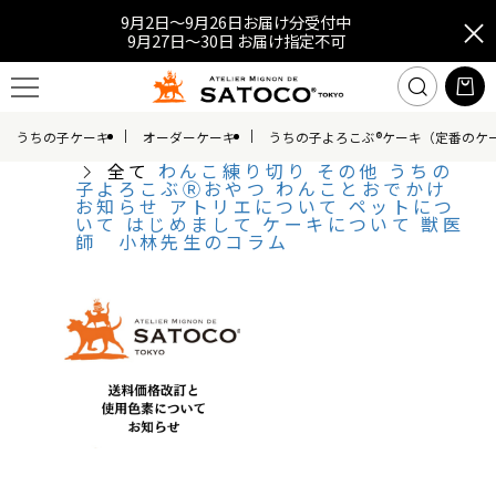
9月2日～9月26日お届け分受付中
9月27日～30日 お届け指定不可
うちの子ケーキ
オーダーケーキ
うちの子よろこぶ®ケーキ（定番のケ
全て
わんこ練り切り
その他
うちの
子よろこぶⓇおやつ
わんことおでかけ
お知らせ
アトリエについて
ペットにつ
いて
はじめまして
ケーキについて
獣医
師 小林先生のコラム