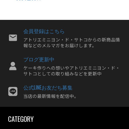
2024年09月
2024年08月
2024年07月
2024年06月
会員登録はこちら
2024年05月
アトリエミニヨン・ド・サトコからの新商品情
報などのメルマガをお届けします。
2024年04月
2024年03月
ブログ更新中
2024年02月
ケーキ作りへの想いやアトリエミニヨン・ド・
2024年01月
サトコとしての取り組みなどを更新中
2023年12月
公式LINEお友だち募集
2023年11月
当店の最新情報を配信中。
2023年10月
2023年09月
CATEGORY
2023年08月
2023年07月