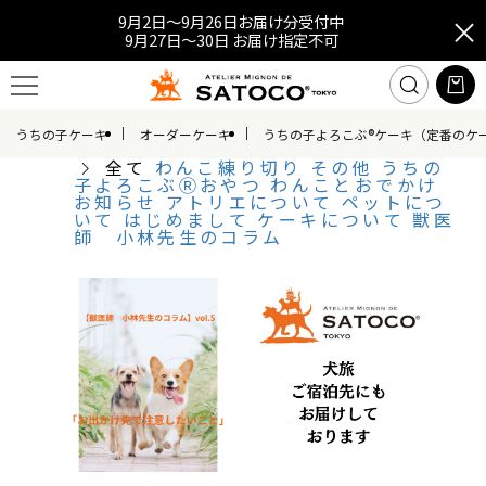
9月2日～9月26日お届け分受付中
9月27日～30日 お届け指定不可
うちの子ケーキ
オーダーケーキ
うちの子よろこぶ®ケーキ（定番のケ
全て
わんこ練り切り
その他
うちの
子よろこぶⓇおやつ
わんことおでかけ
お知らせ
アトリエについて
ペットにつ
いて
はじめまして
ケーキについて
獣医
師 小林先生のコラム