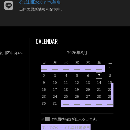
公式LINEお友だち募集
2023年03月
当店の最新情報を配信中。
2023年02月
2023年01月
2022年12月
CALENDAR
2022年11月
2022年10月
2026年8月
神奈川区中丸46-
2022年08月
日
月
火
水
木
金
土
2022年07月
1
2022年06月
日
月
2
3
4
5
6
7
8
2022年05月
9
10
11
12
13
14
15
6
7
2022年04月
16
17
18
19
20
21
22
13
14
23
24
25
26
27
28
29
20
21
30
31
27
28
※
はお届け指定が出来る日です。
すべてのケーキお届け可能日