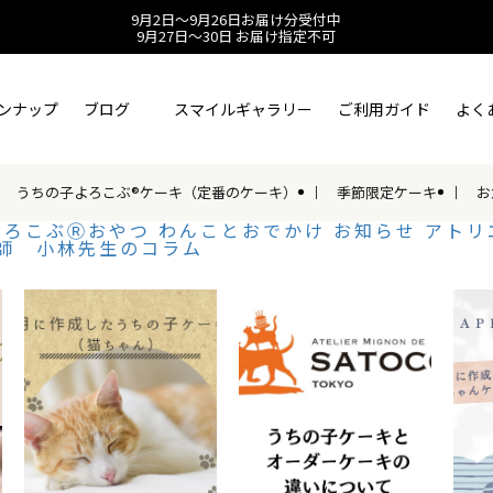
9月2日～9月26日お届け分受付中
9月27日～30日 お届け指定不可
ンナップ
ブログ
スマイルギャラリー
ご利用ガイド
よく
うちの子よろこぶ®ケーキ（定番のケーキ）
季節限定ケーキ
お
よろこぶⓇおやつ
わんことおでかけ
お知らせ
アトリ
師 小林先生のコラム